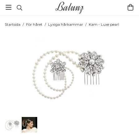
Startsida
/
För håret
/
Lyxiga hårkammar
/
Kam - Luxe pearl