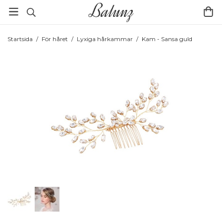
Startsida
/
För håret
/
Lyxiga hårkammar
/
Kam - Sansa guld