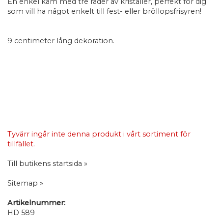
En enkel kam med tre rader av kristaller, perfekt för dig
som vill ha något enkelt till fest- eller bröllopsfrisyren!
9 centimeter lång dekoration.
Tyvärr ingår inte denna produkt i vårt sortiment för
tillfället.
Till butikens startsida »
Sitemap »
Artikelnummer:
HD 589