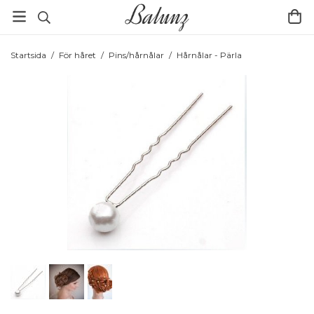
Startsida
/
För håret
/
Pins/hårnålar
/
Hårnålar - Pärla