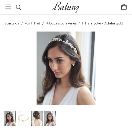
Startsida
/
För håret
/
Ribbons och Vines
/
Hårsmycke - Adalia gold