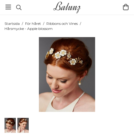
Startsida
/
För håret
/
Ribbons och Vines
/
Hårsmycke - Apple blossom