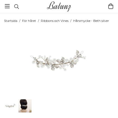
Startsida
/
För håret
/
Ribbons och Vines
/
Hårsmycke - Beth silver