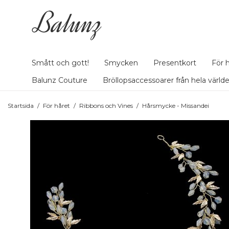
Smått och gott!
Smycken
Presentkort
För 
Balunz Couture
Bröllopsaccessoarer från hela värld
Startsida
/
För håret
/
Ribbons och Vines
/
Hårsmycke - Missandei