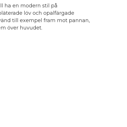
l ha en modern stil på
läterade löv och opalfärgade
Använd till exempel fram mot pannan,
em över huvudet.