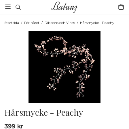
Startsida
/
För håret
/
Ribbons och Vines
/
Hårsmycke - Peachy
Hårsmycke - Peachy
399 kr