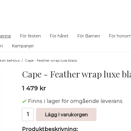
henne
För festen
För håret
För Barnen
För hono
en
Kampanjer
 kan behöva
/
Cape - Feather wrap luxe black
Cape - Feather wrap luxe bl
1 479 kr
Finns i lager för omgående leverans
Lägg i varukorgen
Produktbeskrivning: