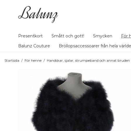
Presentkort
Smått och gott!
Smycken
För 
Balunz Couture
Bröllopsaccessoarer från hela värld
Startsida
/
För henne
/
Handskar, sjalar, strumpeband och annat bruden