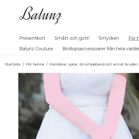
Presentkort
Smått och gott!
Smycken
För 
Balunz Couture
Bröllopsaccessoarer från hela värld
Startsida
/
För henne
/
Handskar, sjalar, strumpeband och annat bruden