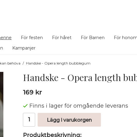
henne
För festen
För håret
För Barnen
För hono
en
Kampanjer
 kan behöva
/
Handske - Opera length bubblegum
Handske - Opera length b
169 kr
Finns i lager för omgående leverans
Lägg i varukorgen
Produktbeskrivning: