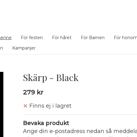
henne
För festen
För håret
För Barnen
För hono
en
Kampanjer
Skärp - Black
279 kr
Finns ej i lagret
Bevaka produkt
Ange din e-postadress nedan så meddelar 