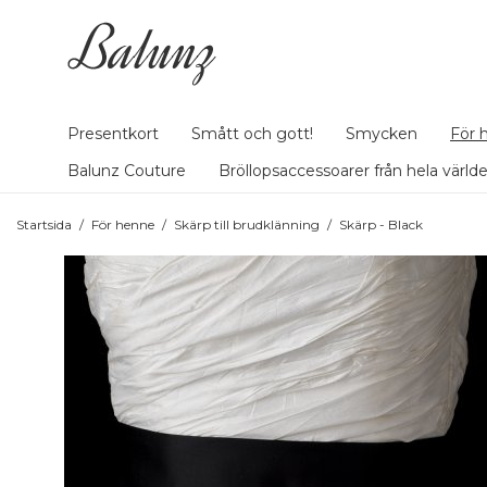
Presentkort
Smått och gott!
Smycken
För 
Balunz Couture
Bröllopsaccessoarer från hela värld
Startsida
/
För henne
/
Skärp till brudklänning
/
Skärp - Black