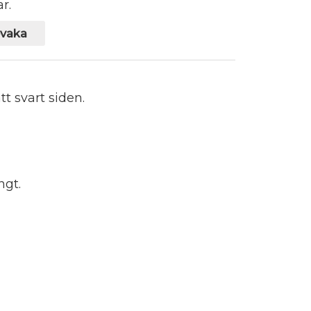
r.
vaka
t svart siden.
ngt.