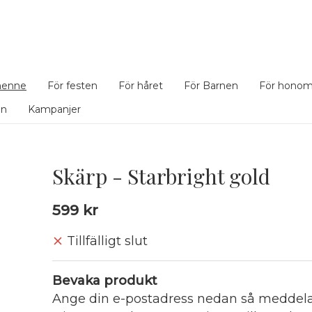
henne
För festen
För håret
För Barnen
För hono
en
Kampanjer
Skärp - Starbright gold
599 kr
Tillfälligt slut
Bevaka produkt
Ange din e-postadress nedan så meddelar 