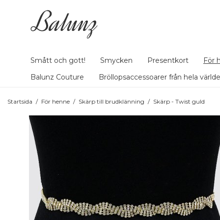
Smått och gott!
Smycken
Presentkort
För 
Balunz Couture
Bröllopsaccessoarer från hela värld
Startsida
/
För henne
/
Skärp till brudklänning
/
Skärp - Twist guld