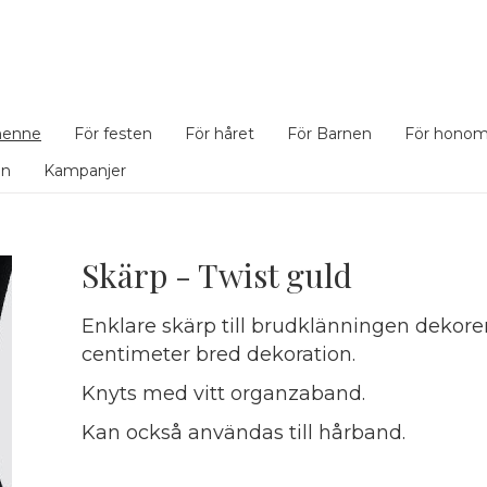
henne
För festen
För håret
För Barnen
För hono
en
Kampanjer
Skärp - Twist guld
Enklare skärp till brudklänningen dekorera
centimeter bred dekoration.
Knyts med vitt organzaband.
Kan också användas till hårband.