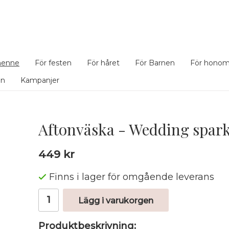
henne
För festen
För håret
För Barnen
För hono
en
Kampanjer
Aftonväska - Wedding spark
449 kr
Finns i lager för omgående leverans
Lägg i varukorgen
Produktbeskrivning: