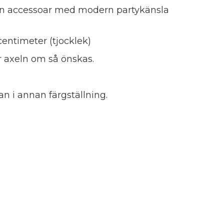
 en accessoar med modern partykänsla
centimeter (tjocklek)
r axeln om så önskas.
an i annan färgställning.