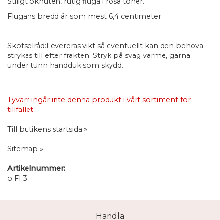
Stiligt oknuten, rutig fluga i rosa toner.
Flugans bredd är som mest 6,4 centimeter.
Skötselråd:Levereras vikt så eventuellt kan den behöva
strykas till efter frakten. Stryk på svag värme, gärna
under tunn handduk som skydd.
Tyvärr ingår inte denna produkt i vårt sortiment för
tillfället.
Till butikens startsida »
Sitemap »
Artikelnummer:
o Fl 3
Handla