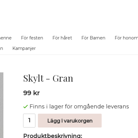
henne
För festen
För håret
För Barnen
För hono
en
Kampanjer
Skylt - Gran
99 kr
Finns i lager för omgående leverans
Lägg i varukorgen
Produktbeskrivning: