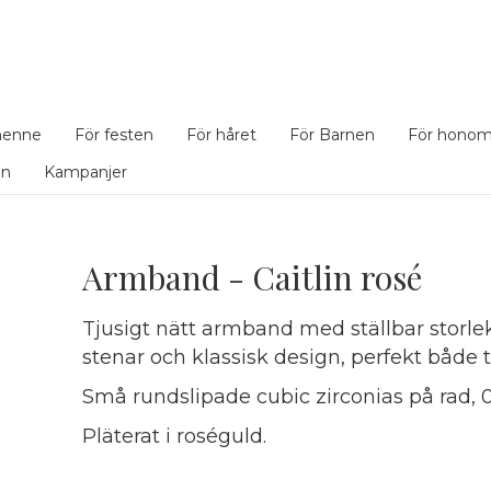
henne
För festen
För håret
För Barnen
För hono
en
Kampanjer
Armband - Caitlin rosé
Tjusigt nätt armband med ställbar storlek
stenar och klassisk design, perfekt både ti
Små rundslipade cubic zirconias på rad, 
Pläterat i roséguld.