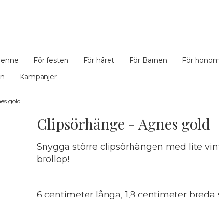
henne
För festen
För håret
För Barnen
För hono
en
Kampanjer
es gold
Clipsörhänge - Agnes gold
Snygga större clipsörhängen med lite vintag
bröllop!
6 centimeter långa, 1,8 centimeter breda