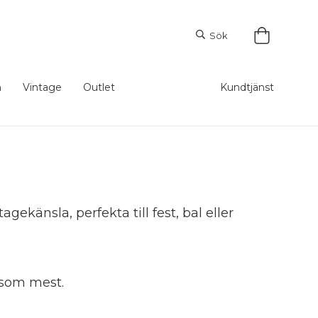
Sök
m
Vintage
Outlet
Kundtjänst
ekänsla, perfekta till fest, bal eller
 som mest.