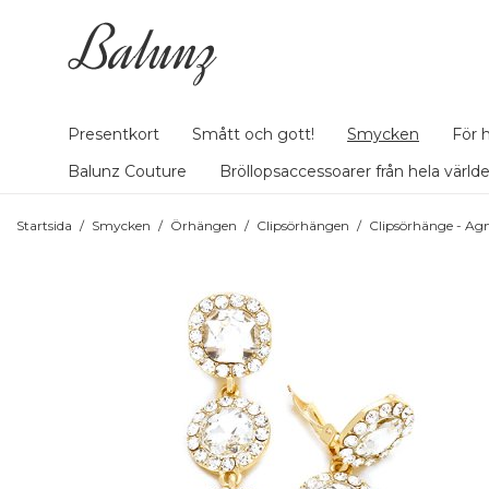
Presentkort
Smått och gott!
Smycken
För 
Balunz Couture
Bröllopsaccessoarer från hela värld
Startsida
/
Smycken
/
Örhängen
/
Clipsörhängen
/
Clipsörhänge - Agn