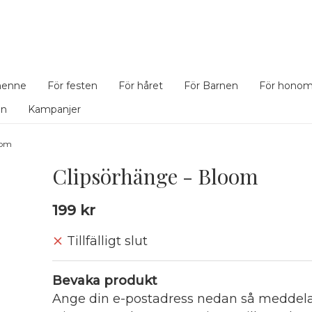
henne
För festen
För håret
För Barnen
För hono
en
Kampanjer
oom
Clipsörhänge - Bloom
199 kr
Tillfälligt slut
Bevaka produkt
Ange din e-postadress nedan så meddelar 