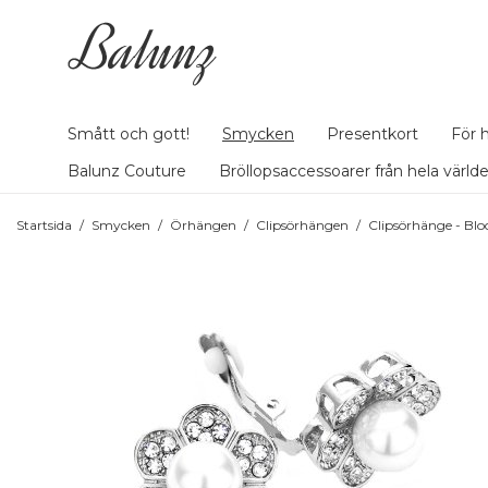
Smått och gott!
Smycken
Presentkort
För 
Balunz Couture
Bröllopsaccessoarer från hela värld
Startsida
/
Smycken
/
Örhängen
/
Clipsörhängen
/
Clipsörhänge - Bl