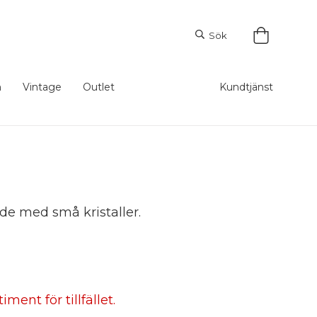
Sök
m
Vintage
Outlet
Kundtjänst
de med små kristaller.
ment för tillfället.