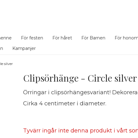
henne
För festen
För håret
För Barnen
För hono
en
Kampanjer
e silver
Clipsörhänge - Circle silver
Örringar i clipsörhängesvariant! Dekorera
Cirka 4 centimeter i diameter.
Tyvärr ingår inte denna produkt i vårt sorti