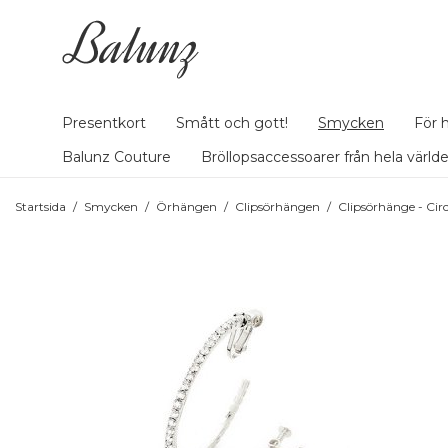
Presentkort
Smått och gott!
Smycken
För 
Balunz Couture
Bröllopsaccessoarer från hela värld
Startsida
/
Smycken
/
Örhängen
/
Clipsörhängen
/
Clipsörhänge - Circl