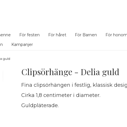
henne
För festen
För håret
För Barnen
För hono
en
Kampanjer
ia guld
Clipsörhänge - Delia guld
Fina clipsörhängen i festlig, klassisk desi
Cirka 1,8 centimeter i diameter.
Guldpläterade.