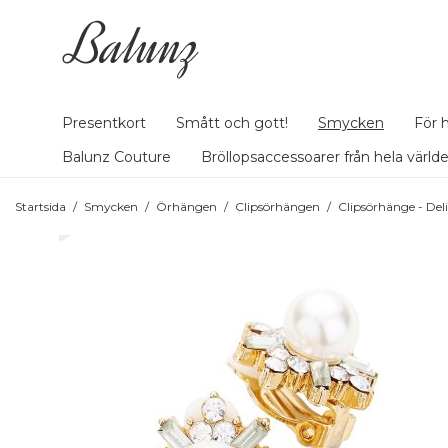
Presentkort
Smått och gott!
Smycken
För 
Balunz Couture
Bröllopsaccessoarer från hela värld
Startsida
/
Smycken
/
Örhängen
/
Clipsörhängen
/
Clipsörhänge - Del