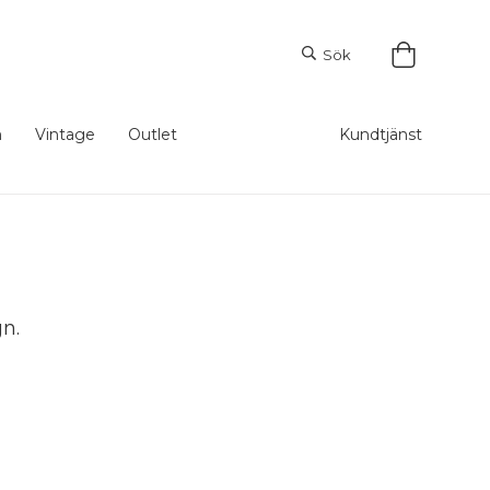
Sök
m
Vintage
Outlet
Kundtjänst
gn.