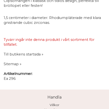
Clipsörhängen i klassisk och tidlös design, perfekta till
bröllopet eller festen!
1,5 centimeter i diameter. Rhodiumpläterade med klara
gnistrande cubic zirconias.
Tyvärr ingår inte denna produkt i vårt sortiment för
tillfället.
Till butikens startsida »
Sitemap »
Artikelnummer:
Ea 296
Handla
Villkor