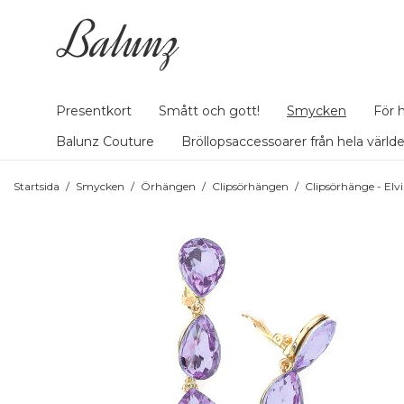
Presentkort
Smått och gott!
Smycken
För 
Balunz Couture
Bröllopsaccessoarer från hela värld
Startsida
/
Smycken
/
Örhängen
/
Clipsörhängen
/
Clipsörhänge - Elv