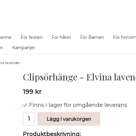
henne
För festen
För håret
För Barnen
För hono
en
Kampanjer
ina lavender
Clipsörhänge - Elvina lave
199 kr
Finns i lager för omgående leverans
Lägg i varukorgen
Produktbeskrivning: