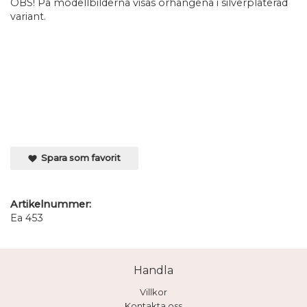
OBS! På modellbilderna visas örhängena i silverpläterad
variant.
Spara som favorit
Artikelnummer:
Ea 453
Handla
Villkor
Kontakta oss