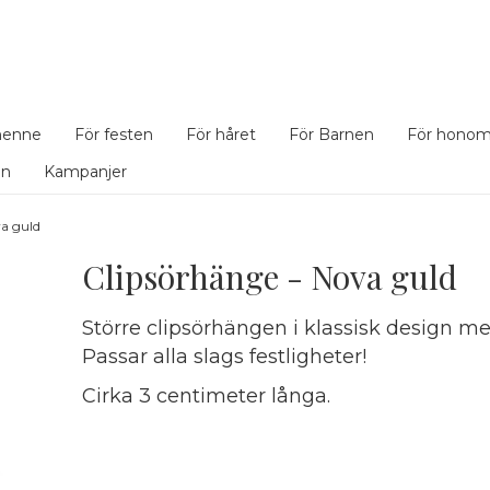
henne
För festen
För håret
För Barnen
För hono
en
Kampanjer
va guld
Clipsörhänge - Nova guld
Större clipsörhängen i klassisk design me
Passar alla slags festligheter!
Cirka 3 centimeter långa.