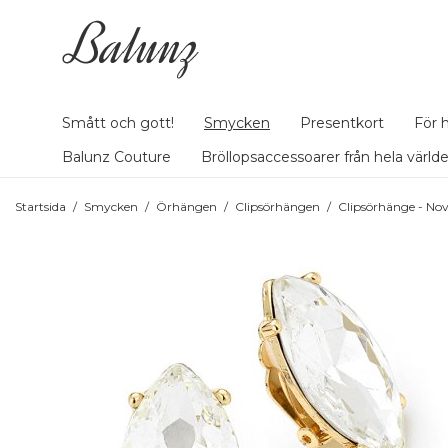
Smått och gott!
Smycken
Presentkort
För 
Balunz Couture
Bröllopsaccessoarer från hela värld
Startsida
/
Smycken
/
Örhängen
/
Clipsörhängen
/
Clipsörhänge - No