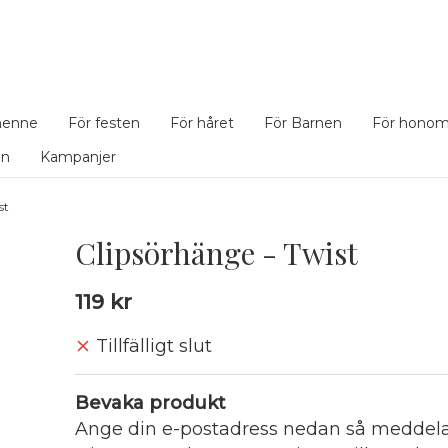
henne
För festen
För håret
För Barnen
För hono
en
Kampanjer
st
Clipsörhänge - Twist
119 kr
Tillfälligt slut
Bevaka produkt
Ange din e-postadress nedan så meddelar 