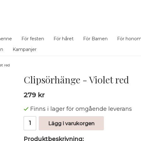
henne
För festen
För håret
För Barnen
För hono
en
Kampanjer
et red
Clipsörhänge - Violet red
279 kr
Finns i lager för omgående leverans
Lägg i varukorgen
Produktbeskrivning: