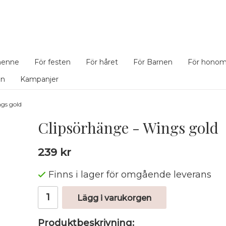
henne
För festen
För håret
För Barnen
För hono
en
Kampanjer
ngs gold
Clipsörhänge - Wings gold
239 kr
Finns i lager för omgående leverans
Lägg i varukorgen
Produktbeskrivning: