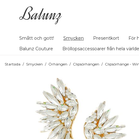
Smått och gott!
Smycken
Presentkort
För 
Balunz Couture
Bröllopsaccessoarer från hela värld
Startsida
/
Smycken
/
Örhängen
/
Clipsörhängen
/
Clipsörhänge - Wi