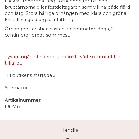
Läckra limegröna långa örhängen för bruden,
brudtärnorna eller festdeltagaren som vill ha både flärd
och färg! Stora härliga örhängen med klara och gröna
kristaller i guldfärgad infattning.
Örhängena är strax nästan 7 centimeter långa, 2
centimeter breda som mest.
Tyvärr ingår inte denna produkt i vårt sortiment för
tillfället.
Till butikens startsida »
Sitemap »
Artikelnummer:
Ea 236
Handla