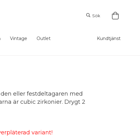
Sök
m
Vintage
Outlet
Kundtjänst
den eller festdeltagaren med
arna är cubic zirkonier. Drygt 2
erpläterad variant!