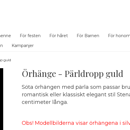
henne
För festen
För håret
För Barnen
För hono
en
Kampanjer
p guld
Örhänge - Pärldropp guld
Söta örhängen med pärla som passar bru
romantisk eller klassiskt elegant stil Sten
centimeter långa.
Obs! Modellbilderna visar örhängena i silv