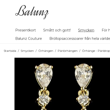
Presentkort
Smått och gott!
Smycken
För 
Balunz Couture
Bröllopsaccessoarer från hela värld
Startsida
/
Smycken
/
Örhängen
/
Pärlörhängen
/
Örhänge - Pärldrop