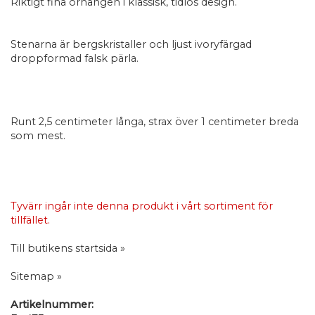
Riktigt fina örhängen i klassisk, tidlös design.
Stenarna är bergskristaller och ljust ivoryfärgad
droppformad falsk pärla.
Runt 2,5 centimeter långa, strax över 1 centimeter breda
som mest.
Tyvärr ingår inte denna produkt i vårt sortiment för
tillfället.
Till butikens startsida »
Sitemap »
Artikelnummer: