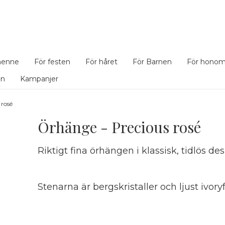
henne
För festen
För håret
För Barnen
För hono
en
Kampanjer
 rosé
Örhänge - Precious rosé
Riktigt fina örhängen i klassisk, tidlös des
Stenarna är bergskristaller och ljust ivor