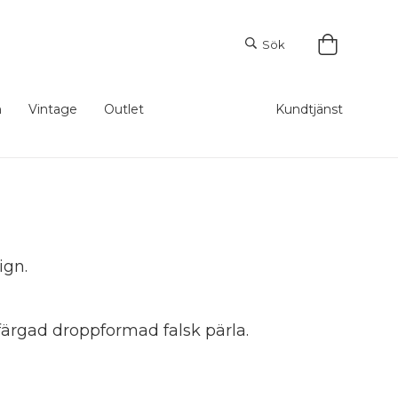
Sök
m
Vintage
Outlet
Kundtjänst
ign.
yfärgad droppformad falsk pärla.