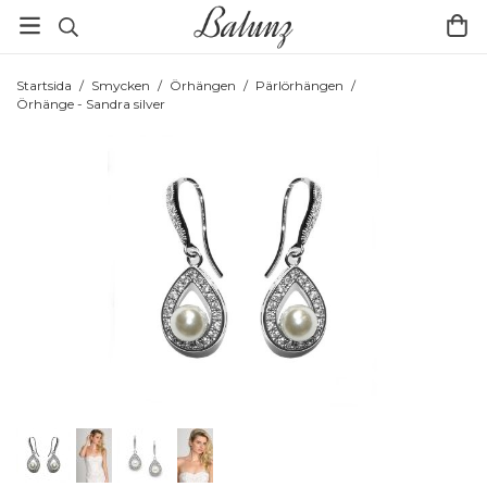
Startsida
/
Smycken
/
Örhängen
/
Pärlörhängen
/
Örhänge - Sandra silver