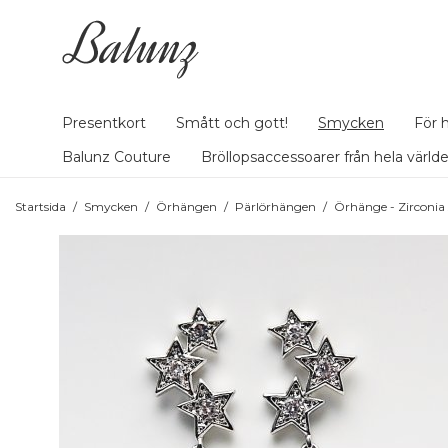
Presentkort
Smått och gott!
Smycken
För 
Balunz Couture
Bröllopsaccessoarer från hela värld
Startsida
/
Smycken
/
Örhängen
/
Pärlörhängen
/
Örhänge - Zirconia 