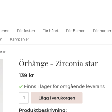
henne
För festen
För håret
För Barnen
För hono
en
Kampanjer
star
Örhänge - Zirconia star
139 kr
Finns i lager för omgående leverans
Lägg i varukorgen
Produktbeskrivning: