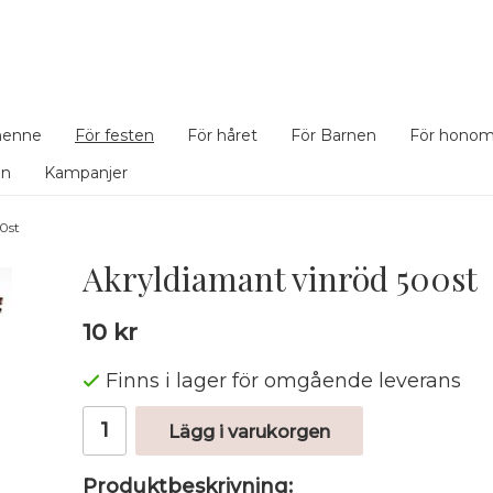
henne
För festen
För håret
För Barnen
För hono
en
Kampanjer
0st
Akryldiamant vinröd 500st
10 kr
Finns i lager för omgående leverans
Lägg i varukorgen
Produktbeskrivning: