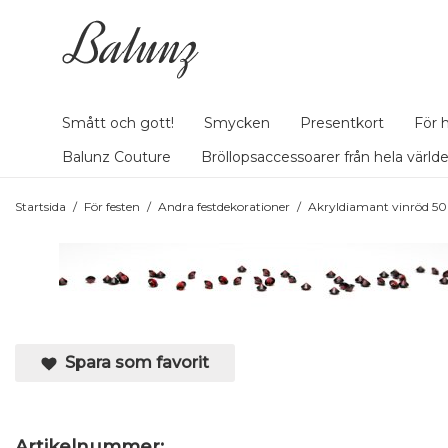
Smått och gott!
Smycken
Presentkort
För 
Balunz Couture
Bröllopsaccessoarer från hela värld
Startsida
/
För festen
/
Andra festdekorationer
/
Akryldiamant vinröd 50
Spara som favorit
Artikelnummer: