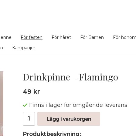
henne
För festen
För håret
För Barnen
För hono
en
Kampanjer
Drinkpinne - Flamingo
49 kr
Finns i lager för omgående leverans
Lägg i varukorgen
Produktbeskrivning: