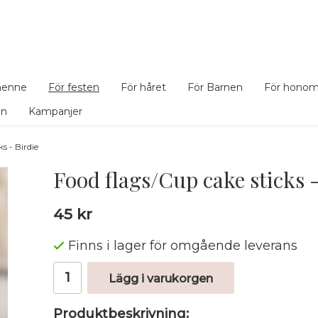
henne
För festen
För håret
För Barnen
För hono
en
Kampanjer
s - Birdie
Food flags/Cup cake sticks -
45 kr
Finns i lager för omgående leverans
Lägg i varukorgen
Produktbeskrivning: