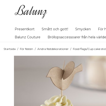
Presentkort
Smått och gott!
Smycken
För 
Balunz Couture
Bröllopsaccessoarer från hela värld
Startsida
/
För festen
/
Andra festdekorationer
/
Food flags/Cup cake stick