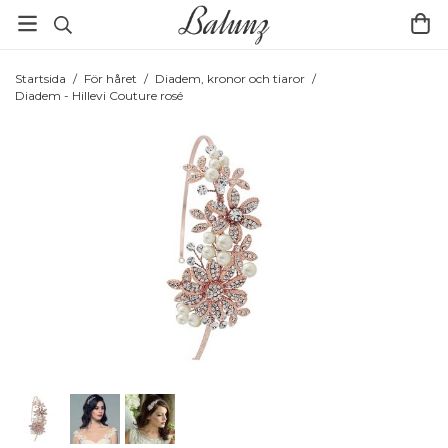
Startsida
/
För håret
/
Diadem, kronor och tiaror
/
Diadem - Hillevi Couture rosé