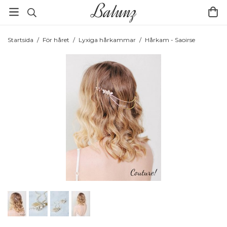
Startsida
/
För håret
/
Lyxiga hårkammar
/
Hårkam - Saoirse