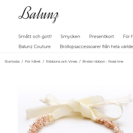
Smått och gott!
Smycken
Presentkort
För 
Balunz Couture
Bröllopsaccessoarer från hela värld
Startsida
/
För håret
/
Ribbons och Vines
/
Bridal ribbon - Rosé line