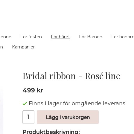
henne
För festen
För håret
För Barnen
För hono
en
Kampanjer
Bridal ribbon - Rosé line
499 kr
Finns i lager för omgående leverans
Lägg i varukorgen
Produktbeskrivning: