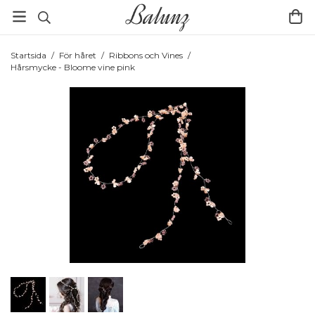
Startsida
/
För håret
/
Ribbons och Vines
/
Hårsmycke - Bloome vine pink