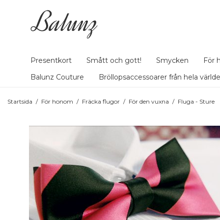
Presentkort
Smått och gott!
Smycken
För 
Balunz Couture
Bröllopsaccessoarer från hela värld
Startsida
/
För honom
/
Fräcka flugor
/
För den vuxna
/
Fluga - Sture