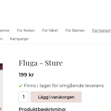
henne
För festen
För håret
För Barnen
För hono
en
Kampanjer
Fluga - Sture
199 kr
Finns i lager för omgående leverans
Lägg i varukorgen
Produktbeskrivning: