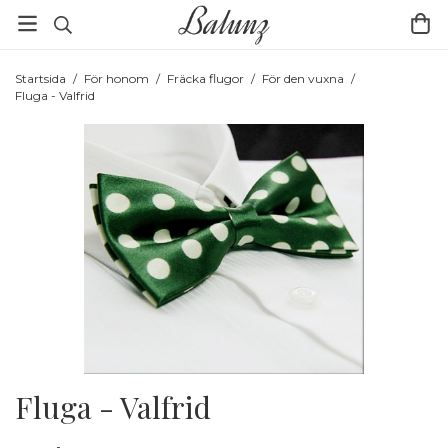
Startsida
/
För honom
/
Fräcka flugor
/
För den vuxna
/
Fluga - Valfrid
Fluga - Valfrid