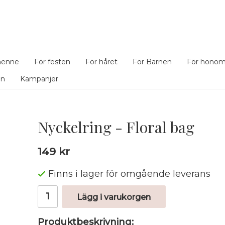
henne
För festen
För håret
För Barnen
För hono
en
Kampanjer
Nyckelring - Floral bag
149 kr
Finns i lager för omgående leverans
Lägg i varukorgen
Produktbeskrivning: