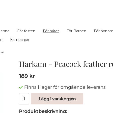
henne
För festen
För håret
För Barnen
För hono
en
Kampanjer
osé
Hårkam - Peacock feather r
189 kr
Finns i lager för omgående leverans
Lägg i varukorgen
Produktbeskrivning: