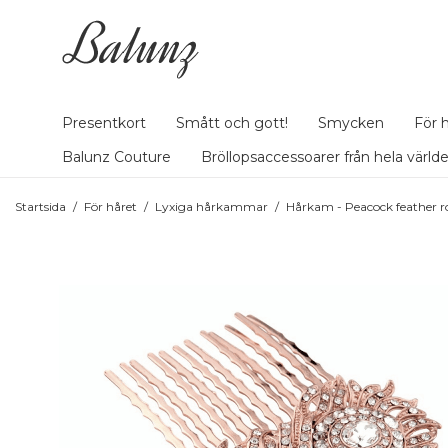
Presentkort
Smått och gott!
Smycken
För 
Balunz Couture
Bröllopsaccessoarer från hela värld
Startsida
/
För håret
/
Lyxiga hårkammar
/
Hårkam - Peacock feather r