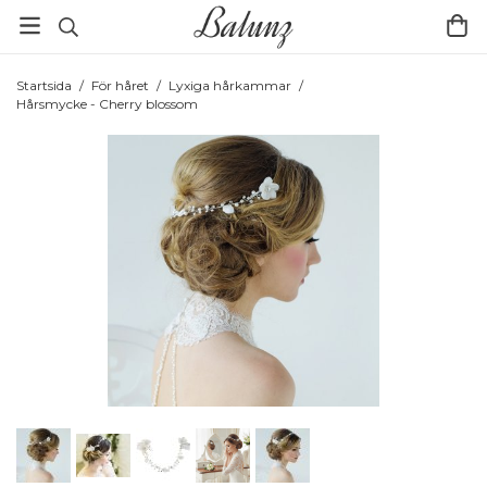
Startsida
/
För håret
/
Lyxiga hårkammar
/
Hårsmycke - Cherry blossom